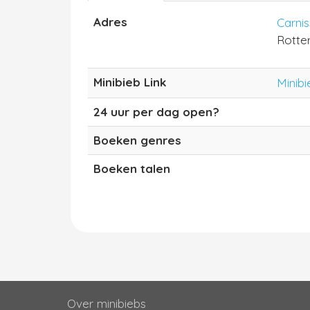
Adres
Carni
Rotte
Minibieb Link
Minibi
24 uur per dag open?
Boeken genres
Boeken talen
Over minibiebs