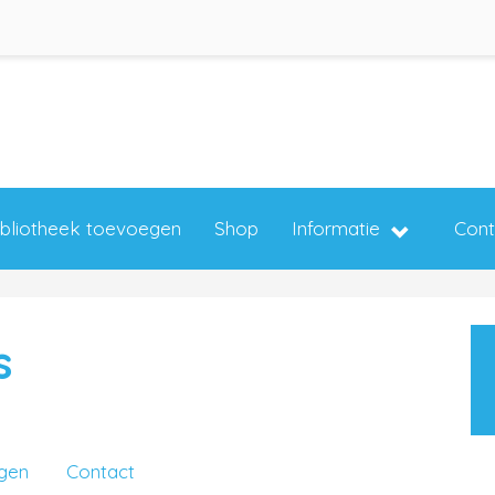
ibliotheek toevoegen
Shop
Informatie
Cont
s
ngen
Contact