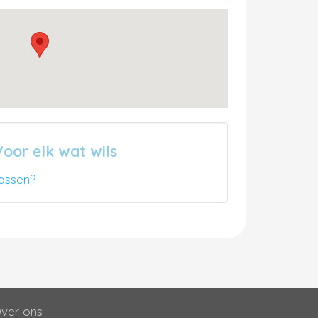
oor elk wat wils
assen?
ver ons