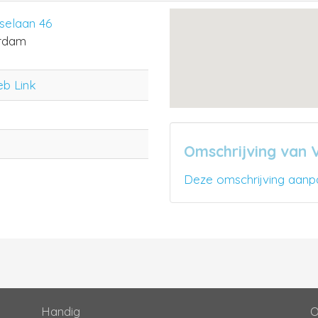
sselaan 46
rdam
eb Link
Omschrijving van V
Deze omschrijving aanp
Handig
O