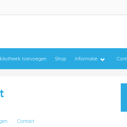
ibliotheek toevoegen
Shop
Informatie
Cont
t
ngen
Contact