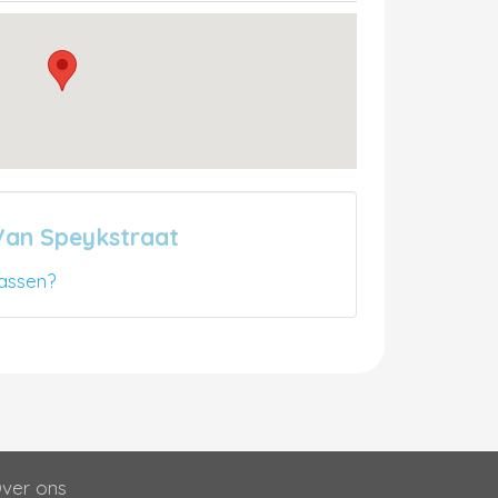
Van Speykstraat
assen?
ver ons