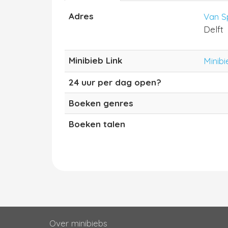
Adres
Van S
Delft
Minibieb Link
Minibi
24 uur per dag open?
Boeken genres
Boeken talen
Over minibiebs