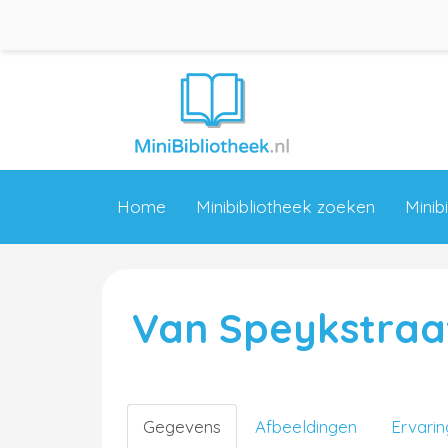
Home
Minibibliotheek zoeken
Minib
Van Speykstraa
Gegevens
Afbeeldingen
Ervari