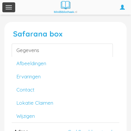
Togg
Toggle
navi
navigation
Safarana box
Gegevens
Afbeeldingen
Ervaringen
Contact
Lokatie Claimen
Wijzigen