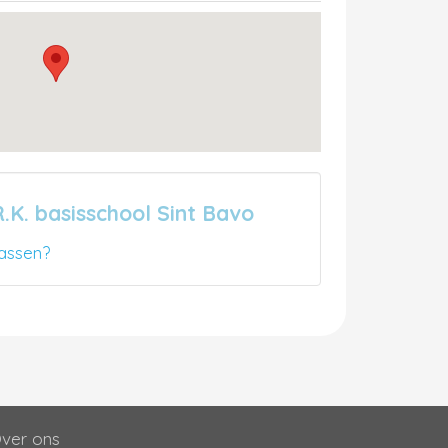
.K. basisschool Sint Bavo
assen?
ver ons