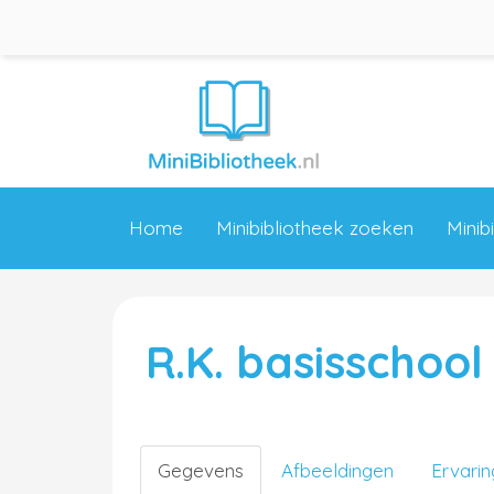
Home
Minibibliotheek zoeken
Minib
R.K. basisschool
Gegevens
Afbeeldingen
Ervari