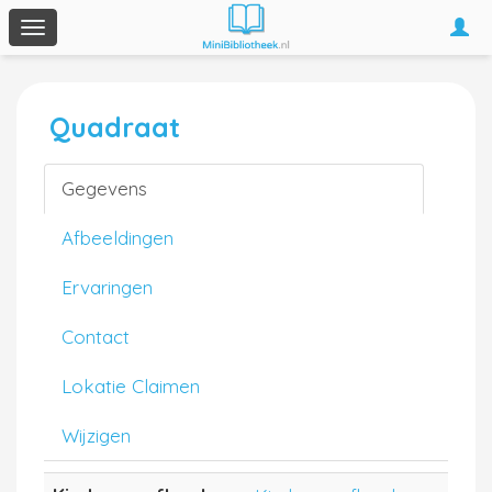
Togg
Toggle
navi
navigation
Quadraat
Gegevens
Afbeeldingen
Ervaringen
Contact
Lokatie Claimen
Wijzigen