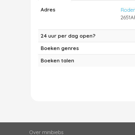
Adres
Roden
2651AR
24 uur per dag open?
Boeken genres
Boeken talen
Over minibiebs