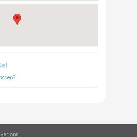
Nel
assen?
ver ons