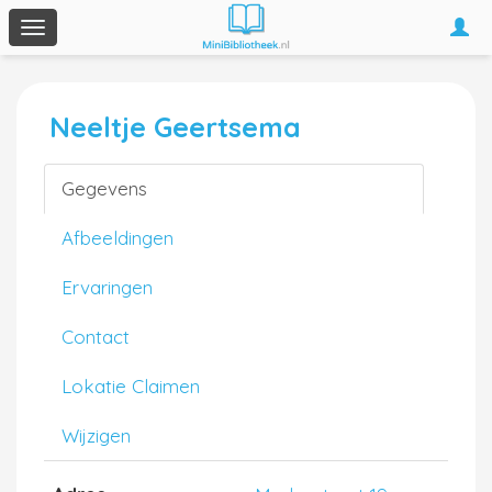
Togg
Toggle
navi
navigation
Neeltje Geertsema
Gegevens
Afbeeldingen
Ervaringen
Contact
Lokatie Claimen
Wijzigen