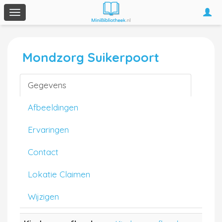
Togg
Toggle
navi
navigation
Mondzorg Suikerpoort
Gegevens
Afbeeldingen
Ervaringen
Contact
Lokatie Claimen
Wijzigen