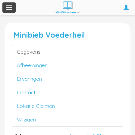
Togg
Toggle
navi
navigation
Minibieb Voederheil
Gegevens
Afbeeldingen
Ervaringen
Contact
Lokatie Claimen
Wijzigen