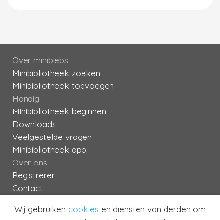
Over minibiebs
Minibibliotheek zoeken
Minibibliotheek toevoegen
Handig
Minibibliotheek beginnen
Downloads
Veelgestelde vragen
Minibibliotheek app
Over ons
Registreren
Contact
Algemene Voorwaarden
Wij gebruiken
cookies
en diensten van derden om
Privacy