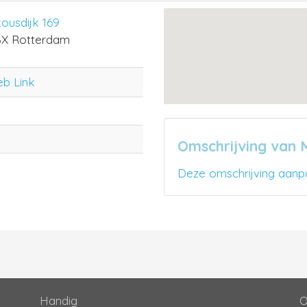
ousdijk 169
X Rotterdam
eb Link
Omschrijving van 
Deze omschrijving aanp
Handig
O