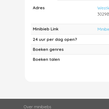
Adres
Westk
3029B
Minibieb Link
Minibi
24 uur per dag open?
Boeken genres
Boeken talen
Over minibiebs