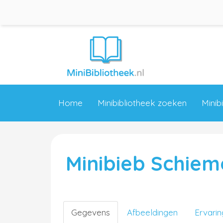
Home
Minibibliotheek zoeken
Minib
Minibieb Schie
Gegevens
Afbeeldingen
Ervari