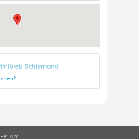
Minibieb Schiemond
assen?
ver ons