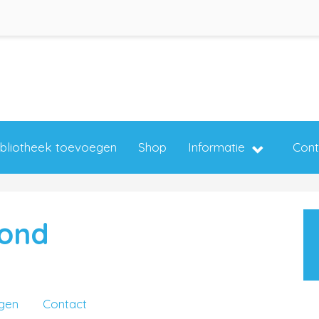
ibliotheek toevoegen
Shop
Informatie
Cont
mond
ngen
Contact