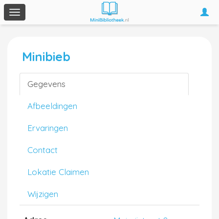
Togg
Toggle
navi
navigation
Minibieb
Gegevens
Afbeeldingen
Ervaringen
Contact
Lokatie Claimen
Wijzigen