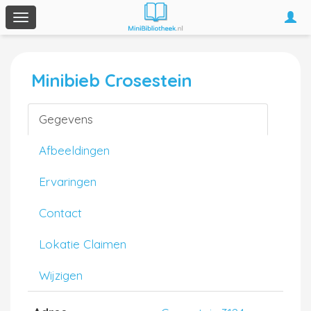
Togg
Toggle
navi
navigation
Minibieb Crosestein
Gegevens
Afbeeldingen
Ervaringen
Contact
Lokatie Claimen
Wijzigen