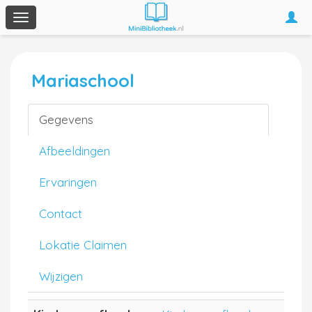
Togg
Toggle
navi
navigation
Mariaschool
Gegevens
Afbeeldingen
Ervaringen
Contact
Lokatie Claimen
Wijzigen