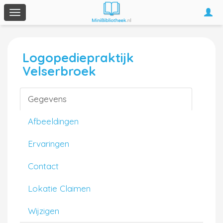
Togg
Toggle
navi
navigation
Logopediepraktijk
Velserbroek
Gegevens
Afbeeldingen
Ervaringen
Contact
Lokatie Claimen
Wijzigen