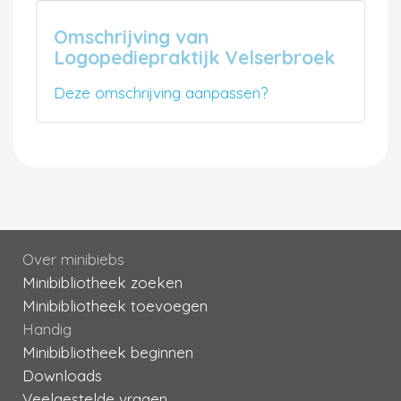
Omschrijving van
Logopediepraktijk Velserbroek
Deze omschrijving aanpassen?
Over minibiebs
Minibibliotheek zoeken
Minibibliotheek toevoegen
Handig
Minibibliotheek beginnen
Downloads
Veelgestelde vragen