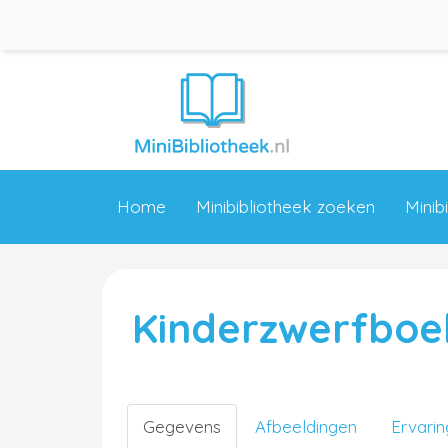
Home
Minibibliotheek zoeken
Minib
Kinderzwerfboe
Gegevens
Afbeeldingen
Ervari