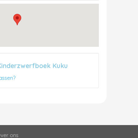
Kinderzwerfboek Kuku
assen?
ver ons