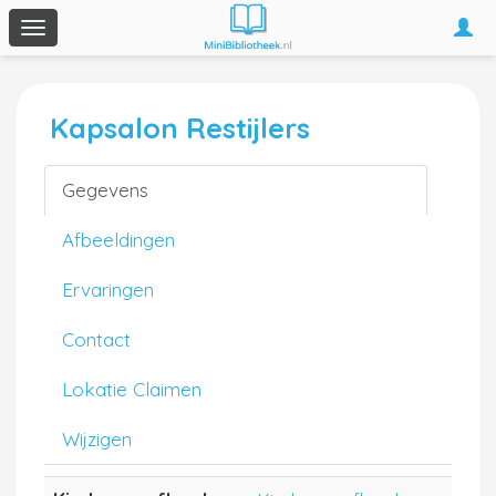
Togg
Toggle
navi
navigation
Kapsalon Restijlers
Gegevens
Afbeeldingen
Ervaringen
Contact
Lokatie Claimen
Wijzigen