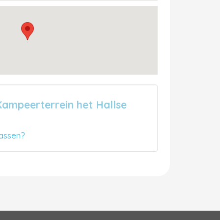
Kampeerterrein het Hallse
assen?