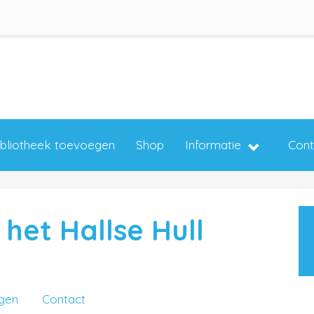
ibliotheek toevoegen
Shop
Informatie
Cont
het Hallse Hull
ngen
Contact