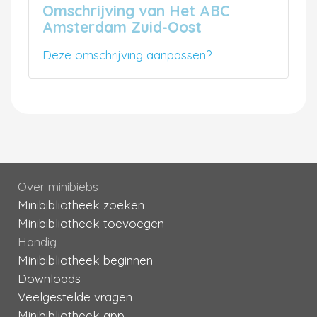
Omschrijving van Het ABC
Amsterdam Zuid-Oost
Deze omschrijving aanpassen?
Over minibiebs
Minibibliotheek zoeken
Minibibliotheek toevoegen
Handig
Minibibliotheek beginnen
Downloads
Veelgestelde vragen
Minibibliotheek app