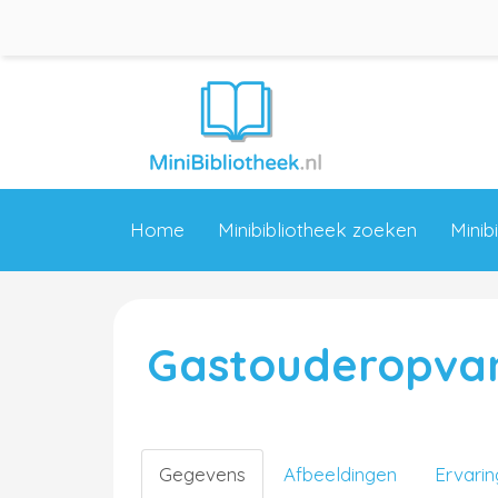
Home
Minibibliotheek zoeken
Minib
Gastouderopvan
Gegevens
Afbeeldingen
Ervari