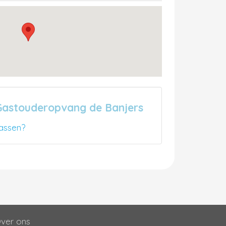
Gastouderopvang de Banjers
assen?
ver ons