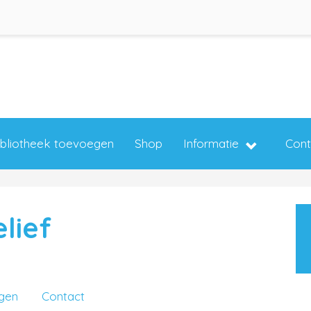
ibliotheek toevoegen
Shop
Informatie
Cont
lief
ngen
Contact