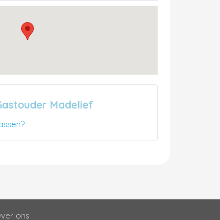
Gastouder Madelief
assen?
ver ons