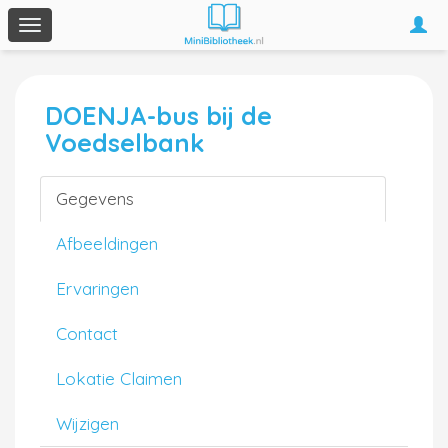
Togg
Toggle
navi
navigation
DOENJA-bus bij de
Voedselbank
Gegevens
Afbeeldingen
Ervaringen
Contact
Lokatie Claimen
Wijzigen