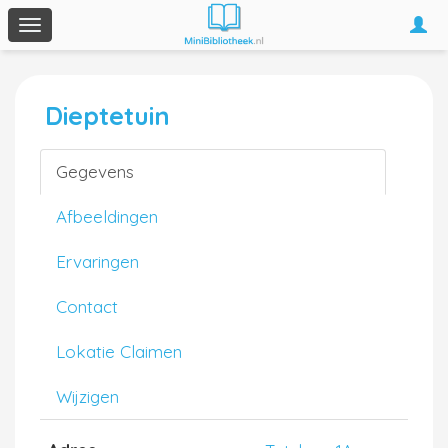
Togg
Toggle
navi
navigation
Dieptetuin
Gegevens
Afbeeldingen
Ervaringen
Contact
Lokatie Claimen
Wijzigen