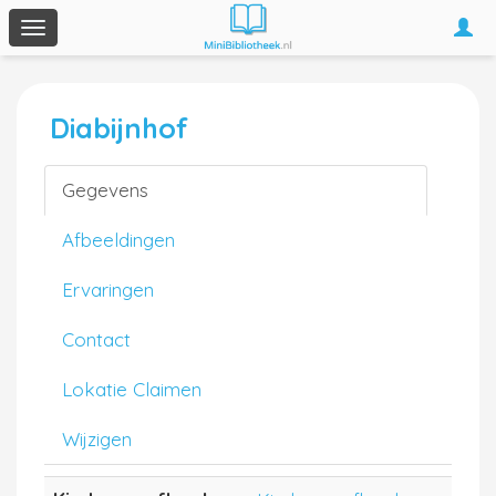
Togg
Toggle
navi
navigation
Diabijnhof
Gegevens
Afbeeldingen
Ervaringen
Contact
Lokatie Claimen
Wijzigen