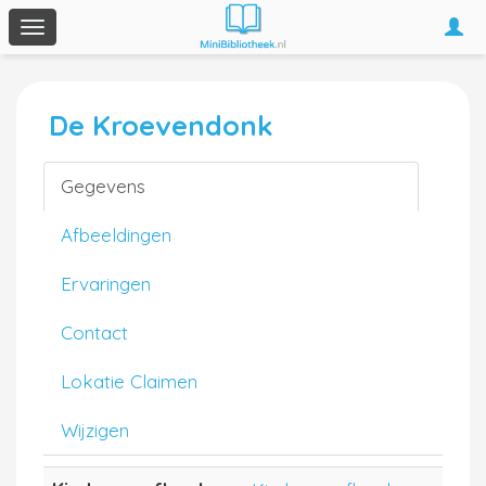
Togg
Toggle
navi
navigation
De Kroevendonk
Gegevens
Afbeeldingen
Ervaringen
Contact
Lokatie Claimen
Wijzigen