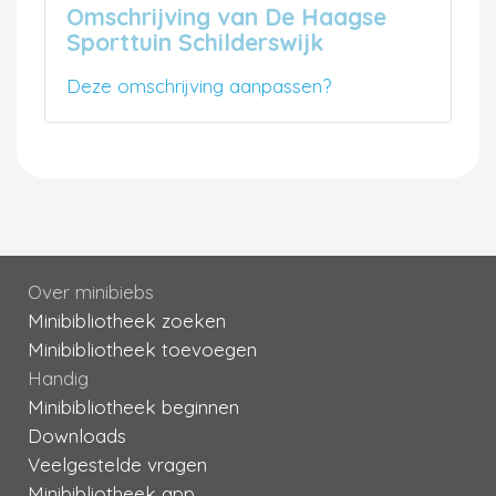
Omschrijving van De Haagse
Sporttuin Schilderswijk
Deze omschrijving aanpassen?
Over minibiebs
Minibibliotheek zoeken
Minibibliotheek toevoegen
Handig
Minibibliotheek beginnen
Downloads
Veelgestelde vragen
Minibibliotheek app