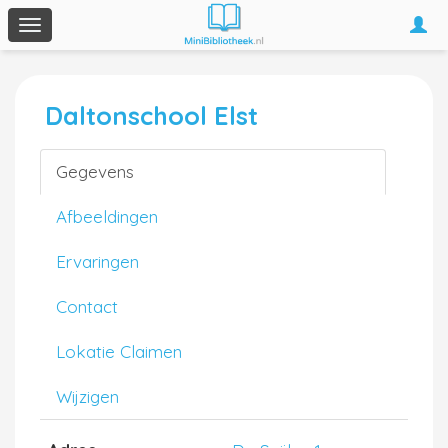
Togg
Toggle
navi
navigation
Daltonschool Elst
Gegevens
Afbeeldingen
Ervaringen
Contact
Lokatie Claimen
Wijzigen