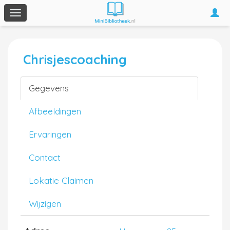
Togg
Toggle
navi
navigation
Chrisjescoaching
Gegevens
Afbeeldingen
Ervaringen
Contact
Lokatie Claimen
Wijzigen