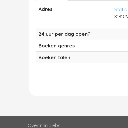
Adres
Statio
8181C
24 uur per dag open?
Boeken genres
Boeken talen
Over minibiebs