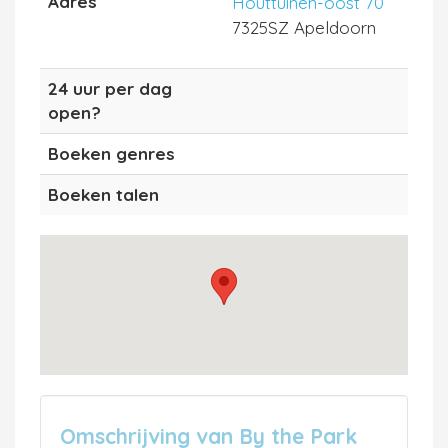
Adres
Houttuinen-oost 70
7325SZ Apeldoorn
24 uur per dag
open?
Boeken genres
Boeken talen
Omschrijving van By the Park