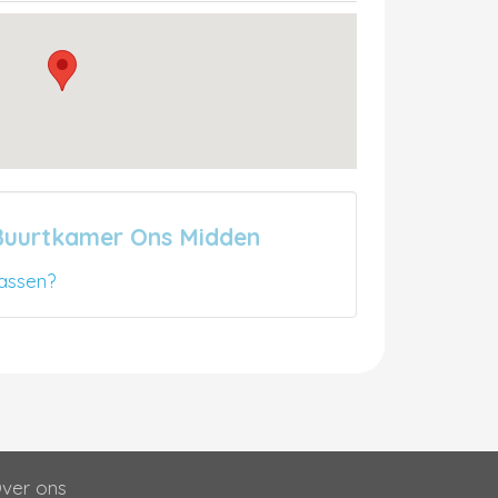
 Buurtkamer Ons Midden
assen?
ver ons