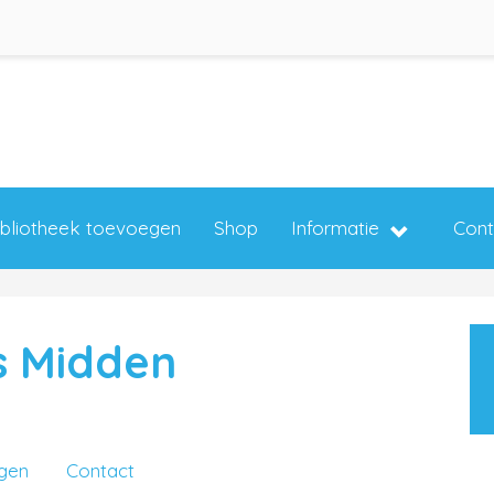
ibliotheek toevoegen
Shop
Informatie
Cont
s Midden
ngen
Contact