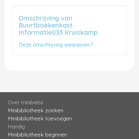
Omschrijving van
Buurtboekenkast
Informatie033 Kruiskamp
Deze omschrijving aanpassen?
Over minibiebs
Minibibliotheek zoeken
Minibibliotheek toevoegen
Handig
Minibibliotheek beginnen