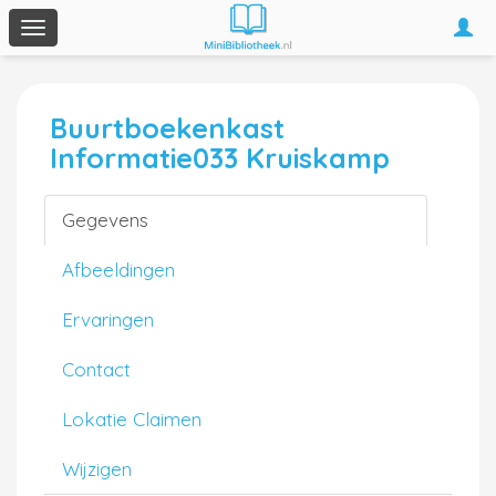
Togg
Toggle
navi
navigation
Buurtboekenkast
Informatie033 Kruiskamp
Gegevens
Afbeeldingen
Ervaringen
Contact
Lokatie Claimen
Wijzigen