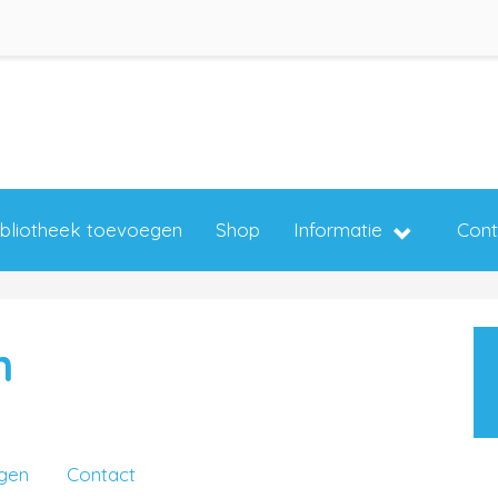
ibliotheek toevoegen
Shop
Informatie
Cont
n
ngen
Contact