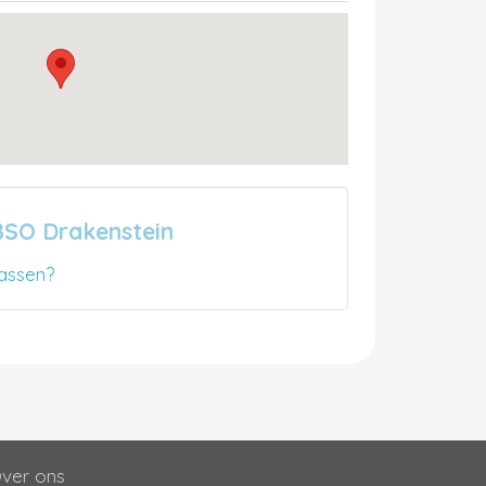
BSO Drakenstein
assen?
ver ons