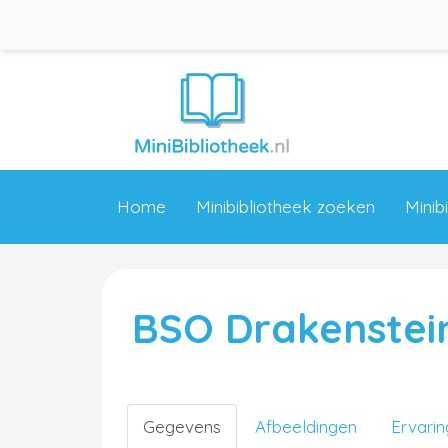
Home
Minibibliotheek zoeken
Minib
BSO Drakenstei
Gegevens
Afbeeldingen
Ervari