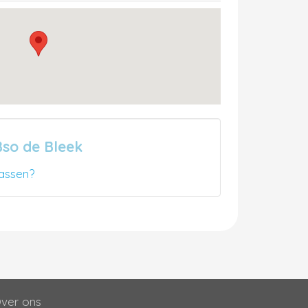
Bso de Bleek
assen?
ver ons