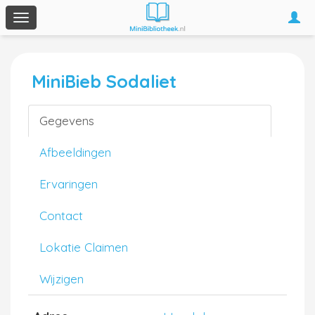
Togg
Toggle
navi
navigation
MiniBieb Sodaliet
Gegevens
Afbeeldingen
Ervaringen
Contact
Lokatie Claimen
Wijzigen