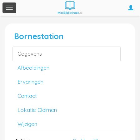
Togg
Toggle
navi
navigation
Bornestation
Gegevens
Afbeeldingen
Ervaringen
Contact
Lokatie Claimen
Wijzigen