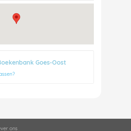
 Boekenbank Goes-Oost
assen?
ver ons