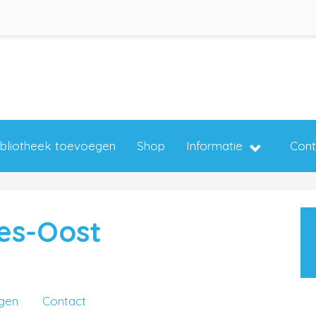
ibliotheek toevoegen
Shop
Informatie
Cont
es-Oost
ngen
Contact