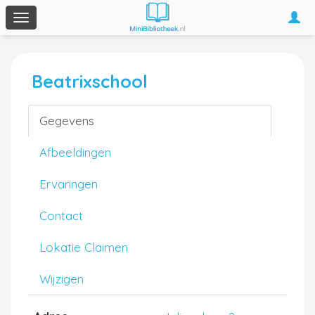
Togg
Toggle
navi
navigation
Beatrixschool
Gegevens
Afbeeldingen
Ervaringen
Contact
Lokatie Claimen
Wijzigen