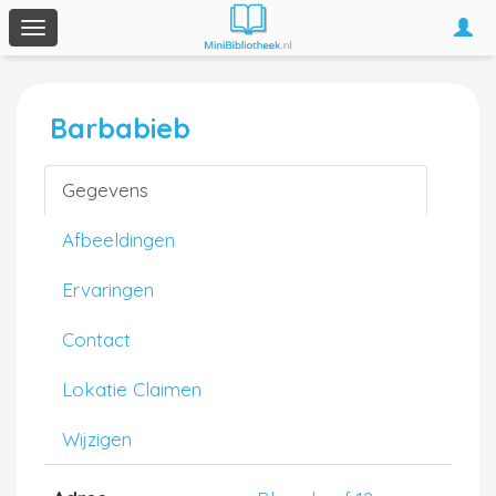
Togg
Toggle
navi
navigation
Barbabieb
Gegevens
Afbeeldingen
Ervaringen
Contact
Lokatie Claimen
Wijzigen