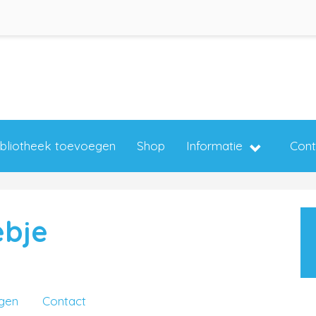
ibliotheek toevoegen
Shop
Informatie
Cont
ebje
ngen
Contact