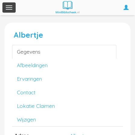
Togg
Toggle
navi
navigation
Albertje
Gegevens
Afbeeldingen
Ervaringen
Contact
Lokatie Claimen
Wijzigen