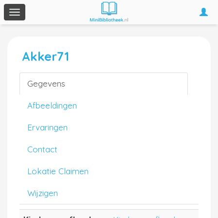
Togg
Toggle
navi
navigation
Akker71
Gegevens
Afbeeldingen
Ervaringen
Contact
Lokatie Claimen
Wijzigen