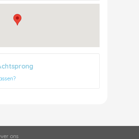
Achtsprong
assen?
ver ons